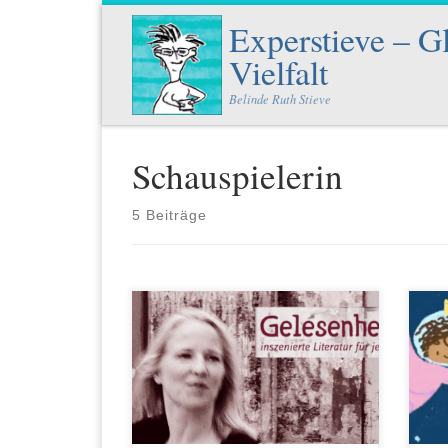
Experstieve – G
Zum Inhalt springen
Vielfalt
Belinde Ruth Stieve
Schauspielerin
5 Beiträge
Auf Einladung von Sofia e.V. frauen
Nao
bilden trete ich am Internationalen
Ber
Frauentag 8. März im Tölzer
und
Marionetten Theater mit meiner
hat
Frauenpower-Gelesenheit Bin weder
wun
Frollein, aber schön! auf.
Der
Zei