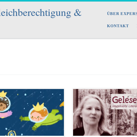
leichberechtigung &
ÜBER EXPER
KONTAKT
mi Fearn, Comiczeichnerin (u.a.
Am Vorabend des Fachtags Tatort
liner Schnuppen im Tagesspiegel)
Medien 2024 in Trier, ausgerichtet
 Musikerin (u.a. Sticky Biscuits)
vom Frauennotruf Trier und der AG
 im November 2025 ein
Frieden Trier, trete ich mit meiner
derschönes Musikvideo erstellt.
Frauenpower-Literaturinszenierung
 Song entstand als Teaser für einen
BIN WEDER FROLLEIN, ABER
chenworkshop für Kinder, jetzt gibt
SCHÖN! aus der Reihe Gelesenheit