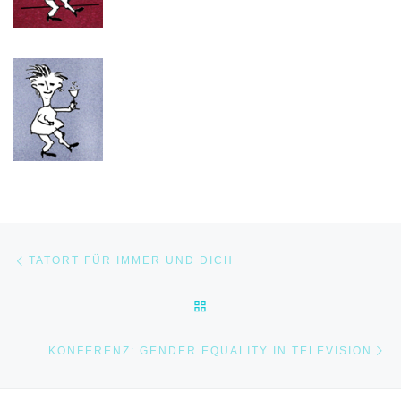
Beitragsnavigation
Vorheriger Beitrag
TATORT FÜR IMMER UND DICH
ZURÜCK ZUR BEITRAGSLI
Nä
KONFERENZ: GENDER EQUALITY IN TELEVISION