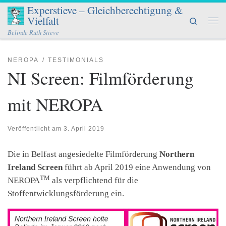
Experstieve – Gleichberechtigung &
Zum Inhalt springen
Vielfalt
Search
Men
Belinde Ruth Stieve
NEROPA
TESTIMONIALS
NI Screen: Filmförderung
mit NEROPA
Veröffentlicht am
3. April 2019
Die in Belfast angesiedelte Filmförderung
Northern
Ireland Screen
führt ab April 2019 eine Anwendung von
TM
NEROPA
als verpflichtend für die
Stoffentwicklungsförderung ein.