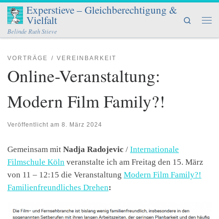
Experstieve – Gleichberechtigung &
Zum Inhalt springen
Vielfalt
Search
Men
Belinde Ruth Stieve
VORTRÄGE
VEREINBARKEIT
Online-Veranstaltung:
Modern Film Family?!
Veröffentlicht am
8. März 2024
Gemeinsam mit
Nadja Radojevic
/
Internationale
Filmschule Köln
veranstalte ich am Freitag den 15. März
von 11 – 12:15 die Veranstaltung
Modern Film Family?!
Familienfreundliches Drehen
: