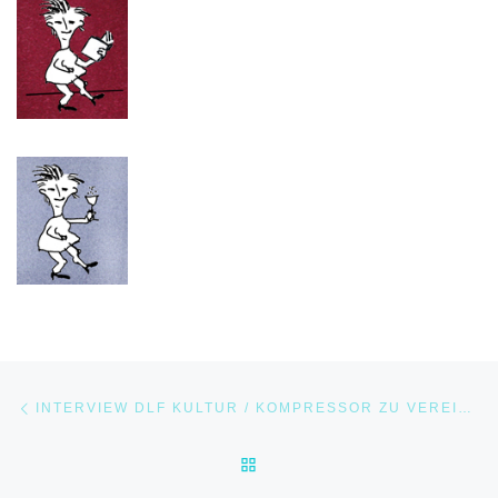
Beitragsnavigation
Vorheriger Beitrag
INTERVIEW DLF KULTUR / KOMPRESSOR ZU VEREINBARKEIT IN DER FILMBRANCHE.
ZURÜCK ZUR BEITRAGSLI