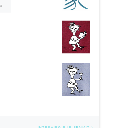
Filmkunst Messe Leipzig
in
eingeladen zu einer
Podiumsdiskussion unter dem
val
Titel „Fokus Vielfalt – Das
Gesellschaftsbild im […]
are,
Nächster Beitrag
STE
INTERVIEW FÜR FEMMIT