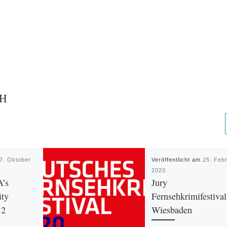
CH
7. Oktober
Veröffentlicht am
25. Feb
2020
A’s
Jury
ity
Fernsehkrimifestival
 2
Wiesbaden