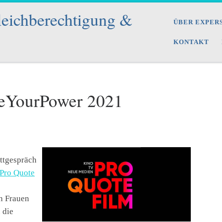
leichberechtigung &
ÜBER EXPER
KONTAKT
reYourPower 2021
attgespräch
Pro Quote
on Frauen
 die