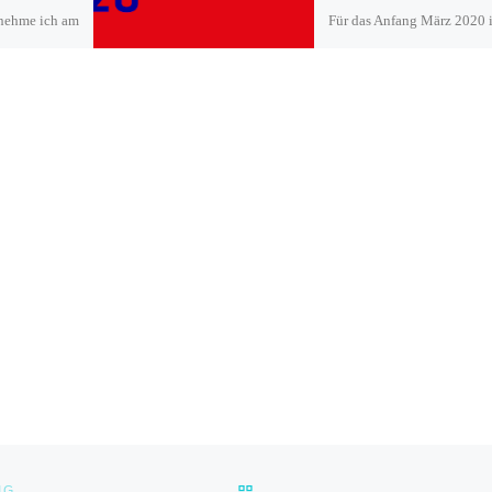
nehme ich am
Für das Anfang März 2020 
hursday
Wiesbaden stattfindende
and
Deutsche Fernsehkrimifesti
types“ von
wurde ich gemeinsam mit
ernationale
Schauspielkollege Felix Kl
…]
Autor Max Arras, Regisseur
Sascha […]
ZURÜCK ZUR BEITRAGSLI
IG