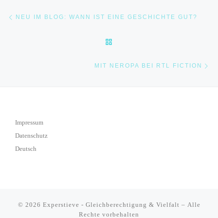
Beitragsnavigation
Vorheriger Beitrag
NEU IM BLOG: WANN IST EINE GESCHICHTE GUT?
ZURÜCK ZUR BEITRAGSLI
Nä
MIT NEROPA BEI RTL FICTION
Impressum
Datenschutz
Deutsch
© 2026
Experstieve - Gleichberechtigung & Vielfalt
– Alle
Rechte vorbehalten