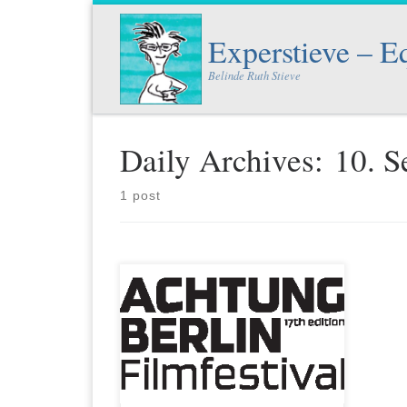
Skip to content
Experstieve – E
Belinde Ruth Stieve
Daily Archives:
10. S
1 post
Am 10. September 21 gebe ich einen
digitalen NEROPATM -Workshop im
Rahmen der Branchentage des 17.
ACHTUNG BERLIN Filmfestivals.