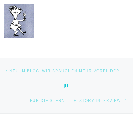
Post navigation
Previous post
NEU IM BLOG: WIR BRAUCHEN MEHR VORBILDER
BACK TO POST LIST
Ne
FÜR DIE STERN-TITELSTORY INTERVIEWT