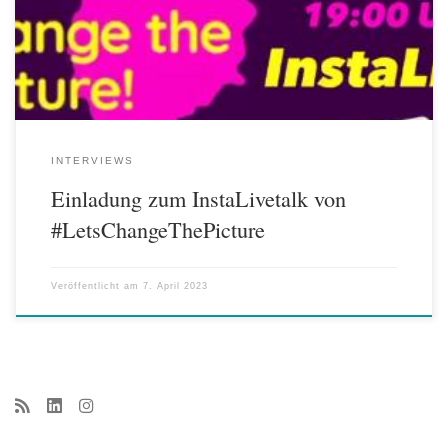
Frauen über 47 im deutschen Film und Fernsehen hinzuweisen und
[…]
INTERVIEWS
Einladung zum InstaLivetalk von
#LetsChangeThePicture
Veröffentlicht am
7. April 2023