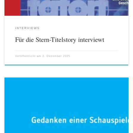
INTERVIEWS
Für die Stern-Titelstory interviewt
Veröffentlicht am
2. Dezember 2025
Heute erscheint meine Analyse der TATORTE bis zur Sommerpause
2024 inklusive 6-Gewerke-Check und #2von6-Auswertung. Es fällt
auf, dass der positive Trend, was die Beteiligung von Regisseurinnen
und Autorinnen betrifft, gestoppt bzw. sogar umgekehrt wurde. Der
Artikel wird ergänzt durch einige […]